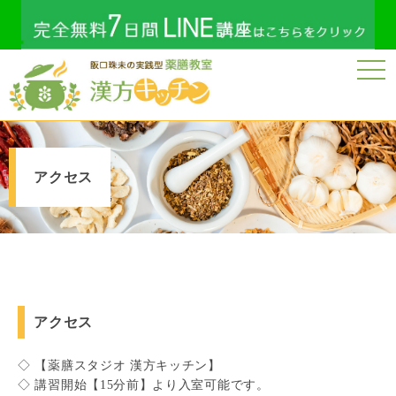
togg
navi
アクセス
アクセス
◇ 【薬膳スタジオ 漢方キッチン】
◇ 講習開始【15分前】より入室可能です。