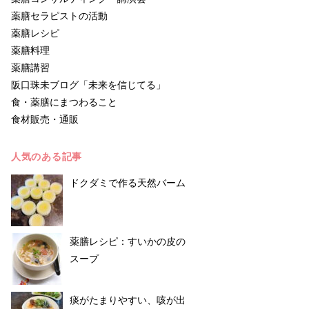
薬膳セラピストの活動
薬膳レシピ
薬膳料理
薬膳講習
阪口珠未ブログ「未来を信じてる」
食・薬膳にまつわること
食材販売・通販
人気のある記事
ドクダミで作る天然バーム
薬膳レシピ：すいかの皮の
スープ
痰がたまりやすい、咳が出