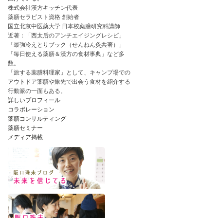
株式会社漢方キッチン代表
薬膳セラピスト資格 創始者
国立北京中医薬大学 日本校薬膳研究科講師
近著：「西太后のアンチエイジングレシピ」
「最強冷えとりブック（せんねん灸共著）」
「毎日使える薬膳＆漢方の食材事典」など多
数。
「旅する薬膳料理家」として、キャンプ場での
アウトドア薬膳や旅先で出会う食材を紹介する
行動派の一面もある。
詳しいプロフィール
コラボレーション
薬膳コンサルティング
薬膳セミナー
メディア掲載