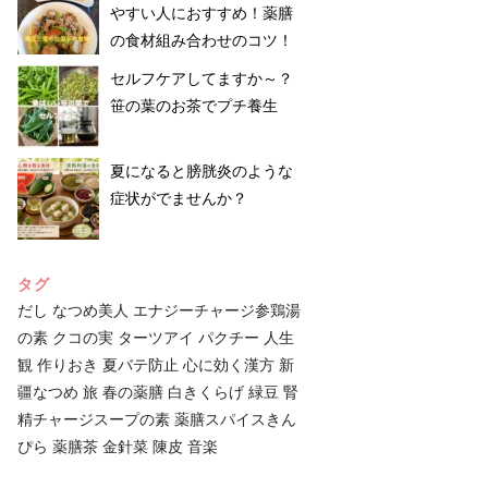
やすい人におすすめ！薬膳
の食材組み合わせのコツ！
セルフケアしてますか～？
笹の葉のお茶でプチ養生
夏になると膀胱炎のような
症状がでませんか？
タグ
だし
なつめ美人
エナジーチャージ参鶏湯
の素
クコの実
ターツアイ
パクチー
人生
観
作りおき
夏バテ防止
心に効く漢方
新
疆なつめ
旅
春の薬膳
白きくらげ
緑豆
腎
精チャージスープの素
薬膳スパイスきん
ぴら
薬膳茶
金針菜
陳皮
音楽