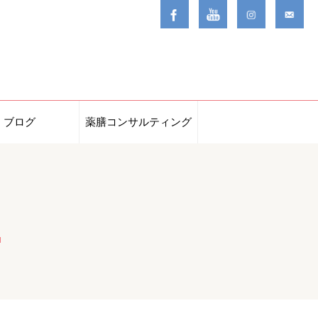
ブログ
薬膳コンサルティング
コンサルティング事例
漢方キッチン薬膳教室
漢方カウンセリング
ネットショップ
企業セミナー
」