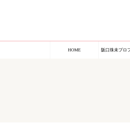
HOME
阪口珠未プロ
阪口珠未イン
メディア掲