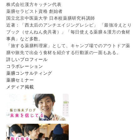
株式会社漢方キッチン代表
薬膳セラピスト資格 創始者
国立北京中医薬大学 日本校薬膳研究科講師
近著：「西太后のアンチエイジングレシピ」 「最強冷えとり
ブック（せんねん灸共著）」「毎日使える薬膳＆漢方の食材
事典」など多数。
「旅する薬膳料理家」として、キャンプ場でのアウトドア薬
膳や旅先で出会う食材を紹介する行動派の一面もある。
詳しいプロフィール
コラボレーション
薬膳コンサルティング
薬膳セミナー
メディア掲載