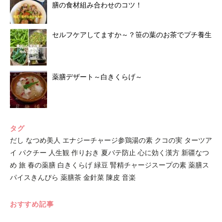
膳の食材組み合わせのコツ！
セルフケアしてますか～？笹の葉のお茶でプチ養生
薬膳デザート～白きくらげ～
タグ
だし
なつめ美人
エナジーチャージ参鶏湯の素
クコの実
ターツア
イ
パクチー
人生観
作りおき
夏バテ防止
心に効く漢方
新疆なつ
め
旅
春の薬膳
白きくらげ
緑豆
腎精チャージスープの素
薬膳ス
パイスきんぴら
薬膳茶
金針菜
陳皮
音楽
おすすめ記事