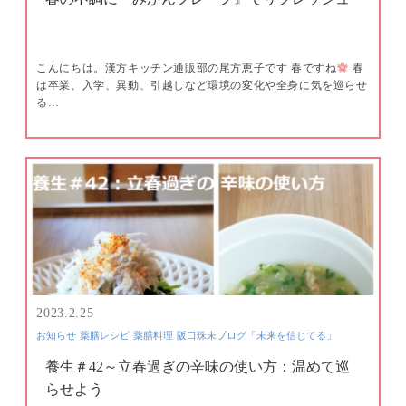
こんにちは。漢方キッチン通販部の尾方恵子です 春ですね
春
は卒業、入学、異動、引越しなど環境の変化や全身に気を巡らせ
る…
2023.2.25
お知らせ
薬膳レシピ
薬膳料理
阪口珠未ブログ「未来を信じてる」
養生＃42～立春過ぎの辛味の使い方：温めて巡
らせよう