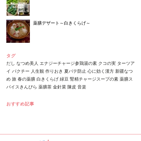
薬膳デザート～白きくらげ～
タグ
だし
なつめ美人
エナジーチャージ参鶏湯の素
クコの実
ターツア
イ
パクチー
人生観
作りおき
夏バテ防止
心に効く漢方
新疆なつ
め
旅
春の薬膳
白きくらげ
緑豆
腎精チャージスープの素
薬膳ス
パイスきんぴら
薬膳茶
金針菜
陳皮
音楽
おすすめ記事