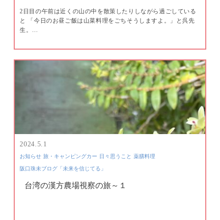
2日目の午前は近くの山の中を散策したりしながら過ごしている
と 「今日のお昼ご飯は山菜料理をごちそうしますよ。」と呉先
生。…
2024.5.1
お知らせ
旅・キャンピングカー
日々思うこと
薬膳料理
阪口珠未ブログ「未来を信じてる」
台湾の漢方農場視察の旅～１