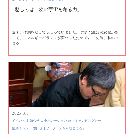
悲しみは「次の宇宙を創る力」
週末、体調を崩して伏せっていました。 大きな生活の変化があ
って、エネルギーバランスが変わったためです。 先週、私のブ
ログ…
2025.3.5
イベント
お知らせ
コラボレーション
旅・キャンピングカー
薬膳イベント
阪口珠未ブログ「未来を信じてる」