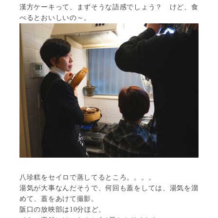
漢方ケーキって、まずそうな語感でしょう？ けど、食
べるとおいしいの～。
八珍糕をセイロで蒸してるところ。。。。
湯気が大事なんだそうで、何回も蓋をしては、湯気を溜
めて、蓋をあけて撮影。
阪口の放映部は10分ほど、