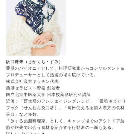
阪口珠未（さかぐち・すみ）
薬膳のパイオニアとして、料理研究家からコンサルタント＆
プロデューサーとして活躍の場を広げている。
株式会社漢方キッチン代表
薬膳セラピスト資格 創始者
国立北京中医薬大学 日本校薬膳研究科講師
近著：「西太后のアンチエイジングレシピ」 「最強冷えとり
ブック（せんねん灸共著）」「毎日使える薬膳＆漢方の食材
事典」など多数。
「旅する薬膳料理家」として、キャンプ場でのアウトドア薬
膳や旅先で出会う食材を紹介する行動派の一面もある。