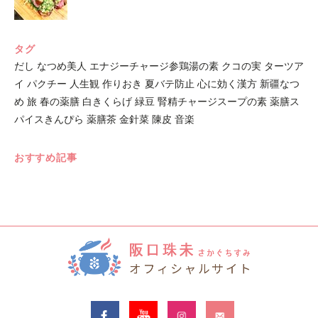
タグ
だし
なつめ美人
エナジーチャージ参鶏湯の素
クコの実
ターツア
イ
パクチー
人生観
作りおき
夏バテ防止
心に効く漢方
新疆なつ
め
旅
春の薬膳
白きくらげ
緑豆
腎精チャージスープの素
薬膳ス
パイスきんぴら
薬膳茶
金針菜
陳皮
音楽
おすすめ記事