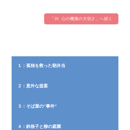
「10. 心の機微の大切さ」へ続く
１：孤独を救った朝弁当
２：意外な提案
３：そば屋の”事件”
４：鉄格子と柳の庭園