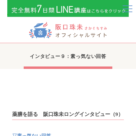
togg
navi
インタビュー９：素っ気ない回答
薬膳を語る 阪口珠未ロングインタビュー（9）
▽素っ気ない回答