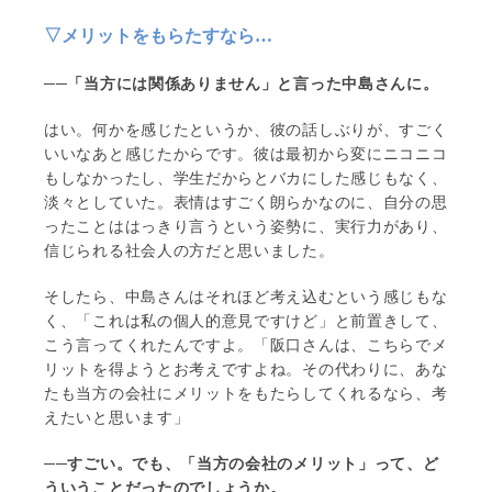
▽メリットをもらたすなら…
──「当方には関係ありません」と言った中島さんに。
はい。何かを感じたというか、彼の話しぶりが、すごく
いいなあと感じたからです。彼は最初から変にニコニコ
もしなかったし、学生だからとバカにした感じもなく、
淡々としていた。表情はすごく朗らかなのに、自分の思
ったことははっきり言うという姿勢に、実行力があり、
信じられる社会人の方だと思いました。
そしたら、中島さんはそれほど考え込むという感じもな
く、「これは私の個人的意見ですけど」と前置きして、
こう言ってくれたんですよ。「阪口さんは、こちらでメ
リットを得ようとお考えですよね。その代わりに、あな
たも当方の会社にメリットをもたらしてくれるなら、考
えたいと思います」
──すごい。でも、「当方の会社のメリット」って、ど
ういうことだったのでしょうか。