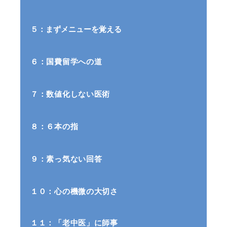
５：まずメニューを覚える
６：国費留学への道
７：数値化しない医術
８：６本の指
９：素っ気ない回答
１０：心の機微の大切さ
１１：「老中医」に師事