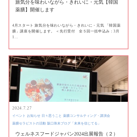
旅気分を味わいながら・きれいに・元気【韓国
薬膳】開催します
4月スタート 旅気分を味わいながら・きれいに・元気 「韓国薬
膳」講座を開催します。 ＜先行受付 全５回一括申込み：3月
1…
2024.7.27
イベント
お知らせ
日々思うこと
薬膳コンサルティング・講演会
薬膳セラピストの活動
阪口珠未ブログ「未来を信じてる」
ウェルネスフードジャパン2024出展報告（２）