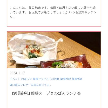
こんにちは。 阪口珠未です。梅雨とは思えない厳しい暑さが続
いています。 お元気でお過ごしでしょうか いつも漢方キッチン
を…
2024.1.17
イベント
お知らせ
薬膳セラピストの活動
薬膳料理
薬膳講習
阪口珠未ブログ「未来を信じてる」
[満員御礼] 薬膳スープ＆わぱんランチ会