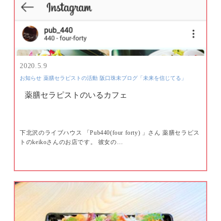
2020.5.9
お知らせ
薬膳セラピストの活動
阪口珠未ブログ「未来を信じてる」
薬膳セラピストのいるカフェ
下北沢のライブハウス 「Pub440(four forty) 」さん 薬膳セラピス
トのkeikoさんのお店です。 彼女の…