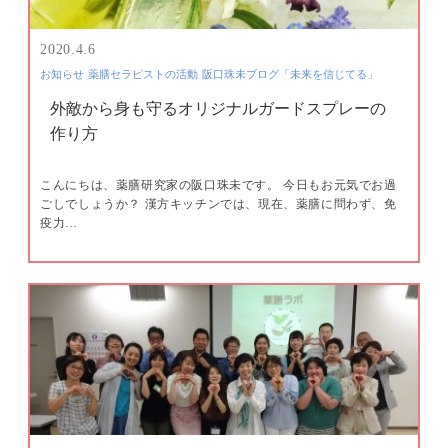
2020.4.6
お知らせ
薬膳セラピストの活動
阪口珠未ブログ「未来を信じてる」
外敵から身も守るオリジナルガードスプレーの
作り方
こんにちは、薬膳研究家の阪口珠未です。 今日もお元気でお過
ごしでしょうか？ 漢方キッチンでは、現在、薬膳に問わず、免
疫力…