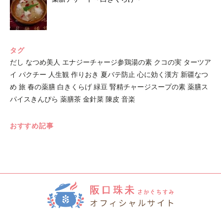
タグ
だし
なつめ美人
エナジーチャージ参鶏湯の素
クコの実
ターツア
イ
パクチー
人生観
作りおき
夏バテ防止
心に効く漢方
新疆なつ
め
旅
春の薬膳
白きくらげ
緑豆
腎精チャージスープの素
薬膳ス
パイスきんぴら
薬膳茶
金針菜
陳皮
音楽
おすすめ記事