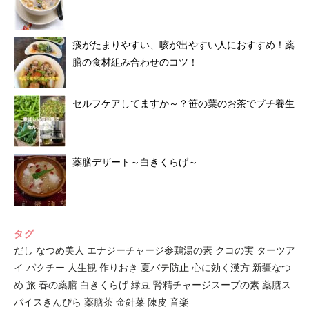
痰がたまりやすい、咳が出やすい人におすすめ！薬
膳の食材組み合わせのコツ！
セルフケアしてますか～？笹の葉のお茶でプチ養生
薬膳デザート～白きくらげ～
タグ
だし
なつめ美人
エナジーチャージ参鶏湯の素
クコの実
ターツア
イ
パクチー
人生観
作りおき
夏バテ防止
心に効く漢方
新疆なつ
め
旅
春の薬膳
白きくらげ
緑豆
腎精チャージスープの素
薬膳ス
パイスきんぴら
薬膳茶
金針菜
陳皮
音楽