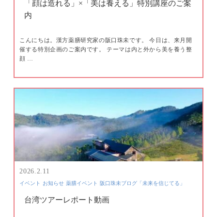
「顔は造れる」×「美は養える」特別講座のご案
内
こんにちは。漢方薬膳研究家の阪口珠未です。 今日は、来月開
催する特別企画のご案内です。 テーマは内と外から美を養う整
顔 …
2026.2.11
イベント
お知らせ
薬膳イベント
阪口珠未ブログ「未来を信じてる」
台湾ツアーレポート動画