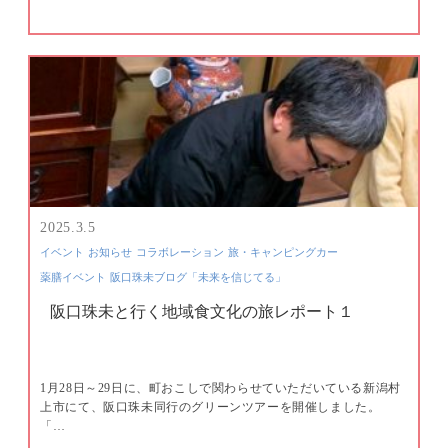
2025.3.5
イベント
お知らせ
コラボレーション
旅・キャンピングカー
薬膳イベント
阪口珠未ブログ「未来を信じてる」
阪口珠未と行く地域食文化の旅レポート１
1月28日～29日に、町おこしで関わらせていただいている新潟村
上市にて、阪口珠未同行のグリーンツアーを開催しました。
「…