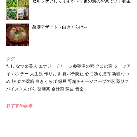
セルフケアしてますか～？笹の葉のお茶でプチ養生
薬膳デザート～白きくらげ～
タグ
だし
なつめ美人
エナジーチャージ参鶏湯の素
クコの実
ターツア
イ
パクチー
人生観
作りおき
夏バテ防止
心に効く漢方
新疆なつ
め
旅
春の薬膳
白きくらげ
緑豆
腎精チャージスープの素
薬膳ス
パイスきんぴら
薬膳茶
金針菜
陳皮
音楽
おすすめ記事