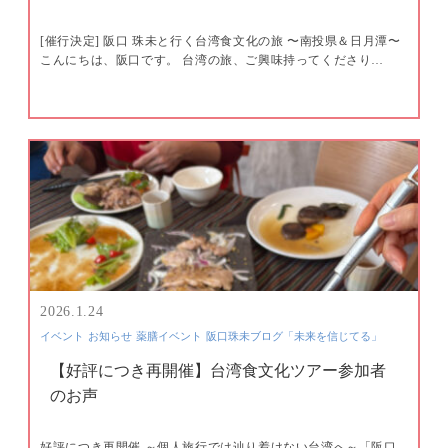
[催行決定] 阪口 珠未と行く台湾食文化の旅 〜南投県＆日月潭〜
こんにちは、阪口です。 台湾の旅、ご興味持ってくださり…
2026.1.24
イベント
お知らせ
薬膳イベント
阪口珠未ブログ「未来を信じてる」
【好評につき再開催】台湾食文化ツアー参加者
のお声
好評につき再開催 ～個人旅行では辿り着けない台湾へ～「阪口