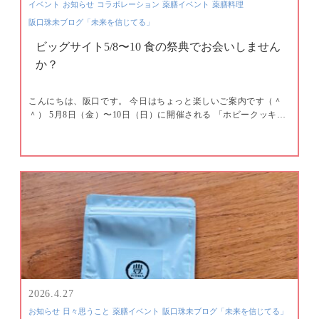
イベント
お知らせ
コラボレーション
薬膳イベント
薬膳料理
阪口珠未ブログ「未来を信じてる」
ビッグサイト5/8〜10 食の祭典でお会いしません
か？
こんにちは、阪口です。 今日はちょっと楽しいご案内です（＾
＾） 5月8日（金）〜10日（日）に開催される 「ホビークッキ…
2026.4.27
お知らせ
日々思うこと
薬膳イベント
阪口珠未ブログ「未来を信じてる」