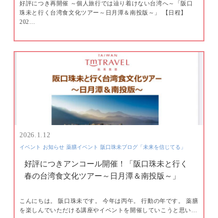
好評につき再開催 ～個人旅行では辿り着けない台湾へ～「阪口
珠未と行く台湾食文化ツアー～日月潭＆南投版～」 【日程】
202…
2026.1.12
イベント
お知らせ
薬膳イベント
阪口珠未ブログ「未来を信じてる」
好評につきアンコール開催！「阪口珠未と行く
春の台湾食文化ツアー～日月潭＆南投版～」
こんにちは。 阪口珠未です。 今年は丙午。 行動の年です。 薬膳
を楽しんでいただける講座やイベントを開催していこうと思い…