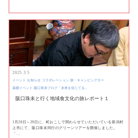
2025.3.5
イベント
お知らせ
コラボレーション
旅・キャンピングカー
薬膳イベント
阪口珠未ブログ「未来を信じてる」
阪口珠未と行く地域食文化の旅レポート１
1月28日～29日に、町おこしで関わらせていただいている新潟村
上市にて、阪口珠未同行のグリーンツアーを開催しました。
「…