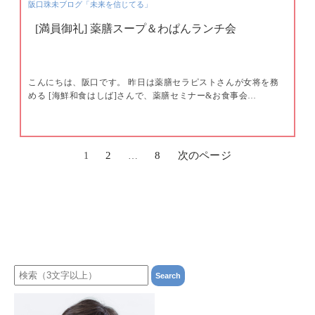
阪口珠未ブログ「未来を信じてる」
[満員御礼] 薬膳スープ＆わぱんランチ会
こんにちは、阪口です。 昨日は薬膳セラピストさんが女将を務
める [海鮮和食はしば]さんで、薬膳セミナー&お食事会…
2
8
次のページ
1
…