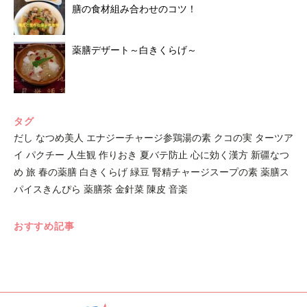
膳の食材組み合わせのコツ！
薬膳デザート～白きくらげ～
タグ
だし
なつめ美人
エナジーチャージ参鶏湯の素
クコの実
ターツア
イ
パクチー
人生観
作りおき
夏バテ防止
心に効く漢方
新疆なつ
め
旅
春の薬膳
白きくらげ
緑豆
腎精チャージスープの素
薬膳ス
パイスきんぴら
薬膳茶
金針菜
陳皮
音楽
おすすめ記事