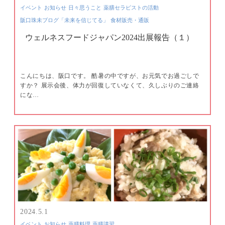
イベント
お知らせ
日々思うこと
薬膳セラピストの活動
阪口珠未ブログ「未来を信じてる」
食材販売・通販
ウェルネスフードジャパン2024出展報告（１）
こんにちは、阪口です。 酷暑の中ですが、お元気でお過ごしで
すか？ 展示会後、体力が回復していなくて、久しぶりのご連絡
にな…
2024.5.1
イベント
お知らせ
薬膳料理
薬膳講習