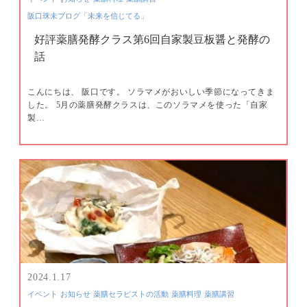
阪口珠未ブログ「未来を信じてる」
好評薬膳発酵クラス第6回自家製豆板醤と発酵の
話
こんにちは、 阪口です。 ソラマメがおいしい季節になってきま
した。 5月の薬膳発酵クラスは、このソラマメを使った「自家
製…
2024.1.17
イベント
お知らせ
薬膳セラピストの活動
薬膳料理
薬膳講習