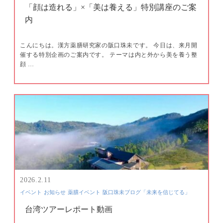
「顔は造れる」×「美は養える」特別講座のご案
内
こんにちは。漢方薬膳研究家の阪口珠未です。 今日は、来月開
催する特別企画のご案内です。 テーマは内と外から美を養う整
顔 …
2026.2.11
イベント
お知らせ
薬膳イベント
阪口珠未ブログ「未来を信じてる」
台湾ツアーレポート動画